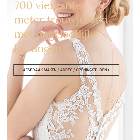
700 vierkante
meter trouwjurken
met ongelooflijke
kortingen
AFSPRAAK MAKEN / ADRES / OPENINGSTIJDEN >
Bruidswinkel Nijmegen