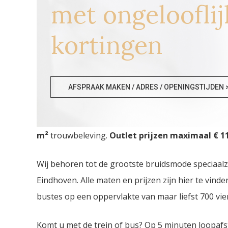
met ongelooflij
kortingen
Bruidswinkel Neerpelt
AFSPRAAK MAKEN / ADRES / OPENINGSTIJDEN 
Bruidswinkel Neerpelt. De
grootste Trouwjurken
m²
trouwbeleving.
Outlet prijzen maximaal € 11
Wij behoren tot de grootste bruidsmode speciaal
Eindhoven. Alle maten en prijzen zijn hier te vin
bustes op een oppervlakte van maar liefst 700 vie
Komt u met de trein of bus? Op 5 minuten loopafs