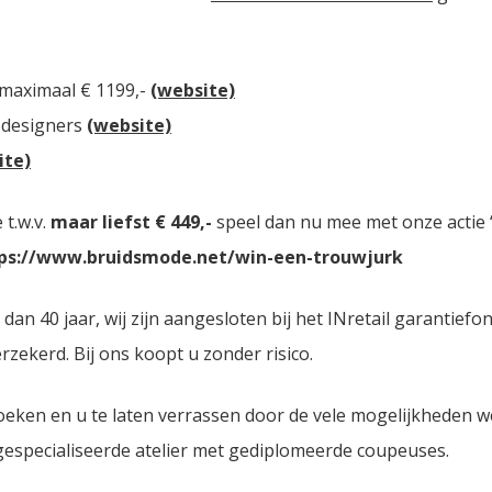
 maximaal € 1199,-
(website)
 designers
(website)
ite)
t.w.v.
maar liefst € 449,-
speel dan nu mee met onze actie “
ps://www.bruidsmode.net/win-een-trouwjurk
n 40 jaar, wij zijn aangesloten bij het INretail garantiefo
zekerd. Bij ons koopt u zonder risico.
oeken en u te laten verrassen door de vele mogelijkheden 
 gespecialiseerde atelier met gediplomeerde coupeuses.