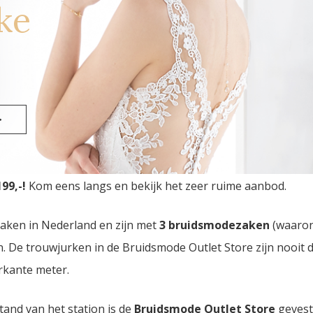
ke
>
 Outlet Store
van Nederland vindt u in Eindhoven. Drie b
99,-!
Kom eens langs en bekijk het zeer ruime aanbod.
zaken in Nederland en zijn met
3 bruidsmodezaken
(waaro
den. De trouwjurken in de Bruidsmode Outlet Store zijn nooi
rkante meter.
tand van het station is de
Bruidsmode Outlet Store
gevest