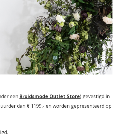
ruidsmodezaken met in totaal meer dan
2000
nder een
Bruidsmode Outlet Store
) gevestigd in
t duurder dan € 1199,- en worden gepresenteerd op
igd.