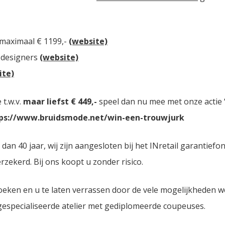
 maximaal € 1199,-
(website)
 designers
(website)
ite)
t.w.v.
maar liefst € 449,-
speel dan nu mee met onze actie “
ps://www.bruidsmode.net/win-een-trouwjurk
n 40 jaar, wij zijn aangesloten bij het INretail garantiefo
zekerd. Bij ons koopt u zonder risico.
oeken en u te laten verrassen door de vele mogelijkheden 
 gespecialiseerde atelier met gediplomeerde coupeuses.