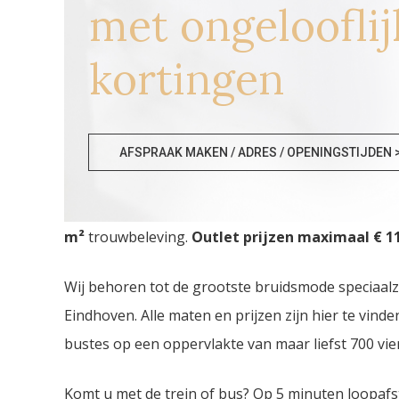
met ongelooflij
kortingen
Bruidswinkel Namen
AFSPRAAK MAKEN / ADRES / OPENINGSTIJDEN 
Bruidswinkel Namen. De
grootste Trouwjurken 
m²
trouwbeleving.
Outlet prijzen maximaal € 11
Wij behoren tot de grootste bruidsmode speciaal
Eindhoven. Alle maten en prijzen zijn hier te vin
bustes op een oppervlakte van maar liefst 700 vie
Komt u met de trein of bus? Op 5 minuten loopafs