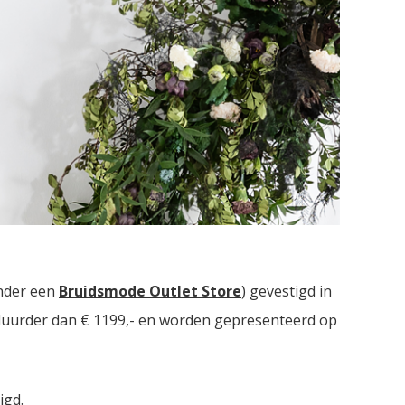
uidsmodezaken met in totaal meer dan
2000
nder een
Bruidsmode Outlet Store
) gevestigd in
t duurder dan € 1199,- en worden gepresenteerd op
igd.