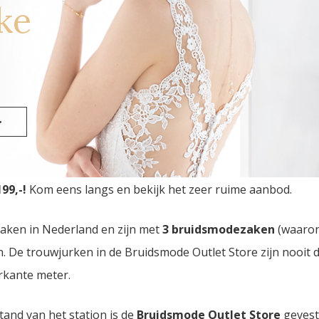
ke
>
Outlet Store
van Nederland vindt u in Eindhoven. Drie br
99,-!
Kom eens langs en bekijk het zeer ruime aanbod.
zaken in Nederland en zijn met
3 bruidsmodezaken
(waaro
den. De trouwjurken in de Bruidsmode Outlet Store zijn nooi
rkante meter.
tand van het station is de
Bruidsmode Outlet Store
gevest