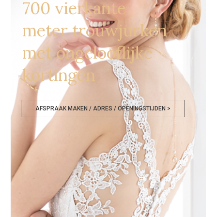
700 vierkante
meter trouwjurken
met ongelooflijke
kortingen
AFSPRAAK MAKEN / ADRES / OPENINGSTIJDEN >
Bruidswinkel Groningen