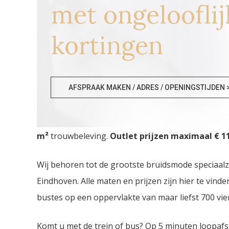
met ongelooflij
kortingen
Bruidswinkel Gelderland
AFSPRAAK MAKEN / ADRES / OPENINGSTIJDEN 
Bruidswinkel Gelderland. De
grootste Trouwjurk
m²
trouwbeleving.
Outlet prijzen maximaal € 11
Wij behoren tot de grootste bruidsmode speciaal
Eindhoven. Alle maten en prijzen zijn hier te vin
bustes op een oppervlakte van maar liefst 700 vie
Komt u met de trein of bus? Op 5 minuten loopafs