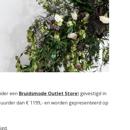
 bruidsmodezaken met in totaal meer dan
2000
nder een
Bruidsmode Outlet Store
) gevestigd in
t duurder dan € 1199,- en worden gepresenteerd op
igd.