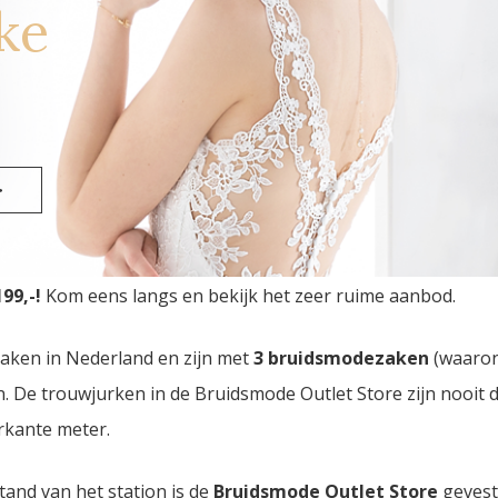
ke
>
en Outlet Store
van Nederland vindt u in Eindhoven. Drie
99,-!
Kom eens langs en bekijk het zeer ruime aanbod.
zaken in Nederland en zijn met
3 bruidsmodezaken
(waaro
den. De trouwjurken in de Bruidsmode Outlet Store zijn nooi
rkante meter.
tand van het station is de
Bruidsmode Outlet Store
gevest