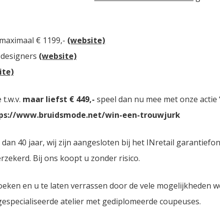
 maximaal € 1199,-
(website)
 designers
(website)
ite)
t.w.v.
maar liefst € 449,-
speel dan nu mee met onze actie “
ps://www.bruidsmode.net/win-een-trouwjurk
n 40 jaar, wij zijn aangesloten bij het INretail garantiefo
zekerd. Bij ons koopt u zonder risico.
oeken en u te laten verrassen door de vele mogelijkheden 
 gespecialiseerde atelier met gediplomeerde coupeuses.