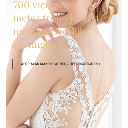
700 vierkante
meter trouwjurken
met ongelooflijke
kortingen
AFSPRAAK MAKEN / ADRES / OPENINGSTIJDEN >
Bruidswinkel Ede