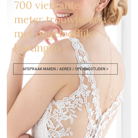
700 vierkante
meter trouwjurken
met ongelooflijke
kortingen
AFSPRAAK MAKEN / ADRES / OPENINGSTIJDEN >
Bruidswinkel Doornik