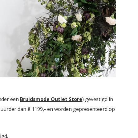
uidsmodezaken met in totaal meer dan
2000
nder een
Bruidsmode Outlet Store
) gevestigd in
t duurder dan € 1199,- en worden gepresenteerd op
igd.