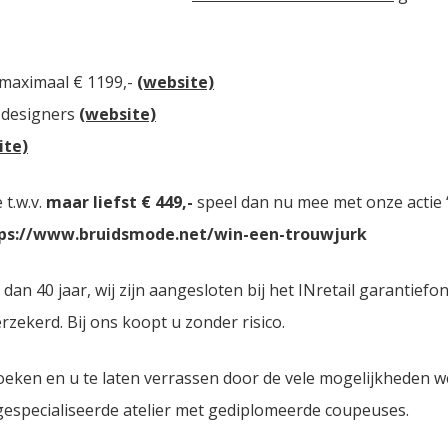
 maximaal € 1199,-
(website)
 designers
(website)
ite)
t.w.v.
maar liefst € 449,-
speel dan nu mee met onze actie “
ps://www.bruidsmode.net/win-een-trouwjurk
n 40 jaar, wij zijn aangesloten bij het INretail garantiefo
zekerd. Bij ons koopt u zonder risico.
oeken en u te laten verrassen door de vele mogelijkheden 
 gespecialiseerde atelier met gediplomeerde coupeuses.