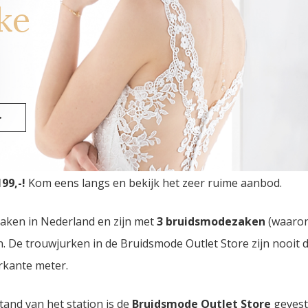
ke
>
Outlet Store
van Nederland vindt u in Eindhoven. Drie br
99,-!
Kom eens langs en bekijk het zeer ruime aanbod.
zaken in Nederland en zijn met
3 bruidsmodezaken
(waaro
den. De trouwjurken in de Bruidsmode Outlet Store zijn nooi
rkante meter.
tand van het station is de
Bruidsmode Outlet Store
gevest