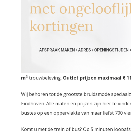
met ongelooflij
kortingen
Bruidswinkel Brugge
AFSPRAAK MAKEN / ADRES / OPENINGSTIJDEN 
Bruidswinkel Brugge. De
grootste Trouwjurken 
m²
trouwbeleving.
Outlet prijzen maximaal € 11
Wij behoren tot de grootste bruidsmode speciaal
Eindhoven. Alle maten en prijzen zijn hier te vin
bustes op een oppervlakte van maar liefst 700 vie
Komt u met de trein of bus? Op 5 minuten loopafs