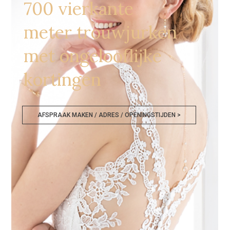
700 vierkante
meter trouwjurken
met ongelooflijke
kortingen
AFSPRAAK MAKEN / ADRES / OPENINGSTIJDEN >
Bruidsmodezaken Zoetermeer