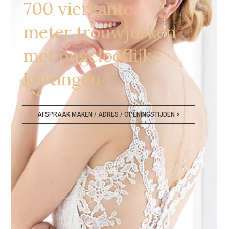
700 vierkante
meter trouwjurken
met ongelooflijke
kortingen
AFSPRAAK MAKEN / ADRES / OPENINGSTIJDEN >
Bruidsmodezaken Tienen