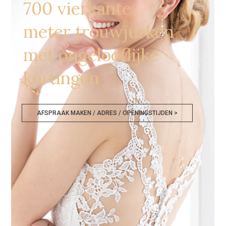
700 vierkante
meter trouwjurken
met ongelooflijke
kortingen
AFSPRAAK MAKEN / ADRES / OPENINGSTIJDEN >
Bruidsmodezaken Ieper