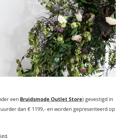
ruidsmodezaken met in totaal meer dan
2000
m2
nder een
Bruidsmode Outlet Store
) gevestigd in
t duurder dan € 1199,- en worden gepresenteerd op
igd.