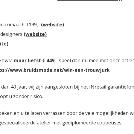
 maximaal € 1199,-
(website)
 designers
(website)
ite)
t.w.v.
maar liefst € 449,-
speel dan nu mee met onze actie “
ps://www.bruidsmode.net/win-een-trouwjurk
 40 jaar, wij zijn aangesloten bij het INretail garantiefon
opt u zonder risico.
oeken en u te laten verrassen door de vele mogelijkheden 
 gespecialiseerde atelier met gediplomeerde coupeuses.