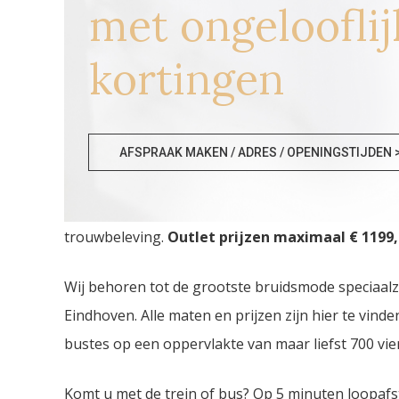
met ongelooflij
kortingen
Bruidsmodezaken Geel
AFSPRAAK MAKEN / ADRES / OPENINGSTIJDEN 
Bruidsmodezaken Geel. De
grootste Bruidsmode
trouwbeleving.
Outlet prijzen maximaal € 1199,
Wij behoren tot de grootste bruidsmode speciaal
Eindhoven. Alle maten en prijzen zijn hier te vin
bustes op een oppervlakte van maar liefst 700 vie
Komt u met de trein of bus? Op 5 minuten loopafs