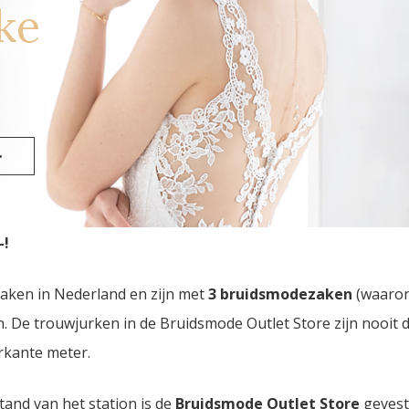
ke
>
 Outlet Store
van Nederland vindt u in Eindhoven. Drie b
-!
zaken in Nederland en zijn met
3 bruidsmodezaken
(waaro
den. De trouwjurken in de Bruidsmode Outlet Store zijn nooi
rkante meter.
tand van het station is de
Bruidsmode Outlet Store
gevest