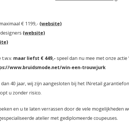
 maximaal € 1199,-
(website)
 designers
(website)
ite)
t.w.v.
maar liefst € 449,-
speel dan nu mee met onze actie “
ps://www.bruidsmode.net/win-een-trouwjurk
 40 jaar, wij zijn aangesloten bij het INretail garantiefon
opt u zonder risico.
oeken en u te laten verrassen door de vele mogelijkheden 
 gespecialiseerde atelier met gediplomeerde coupeuses.