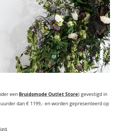
n. Drie bruidsmodezaken met in totaal meer dan
nder een
Bruidsmode Outlet Store
) gevestigd in
t duurder dan € 1199,- en worden gepresenteerd op
igd.