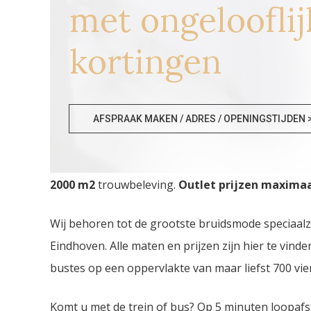
met ongelooflij
kortingen
Bruidsmodezaken Dende
AFSPRAAK MAKEN / ADRES / OPENINGSTIJDEN 
Bruidsmodezaken Dendermonde. De
grootste Br
2000
m2
trouwbeleving.
Outlet prijzen maximaal
Wij behoren tot de grootste bruidsmode speciaal
Eindhoven. Alle maten en prijzen zijn hier te vin
bustes op een oppervlakte van maar liefst 700 vie
Komt u met de trein of bus? Op 5 minuten loopafs