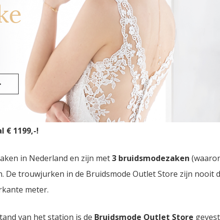
ke
rmonde
>
uidsmode Outlet Store
van Nederland vindt u in Eindhove
 € 1199,-!
zaken in Nederland en zijn met
3 bruidsmodezaken
(waaro
den. De trouwjurken in de Bruidsmode Outlet Store zijn nooi
rkante meter.
tand van het station is de
Bruidsmode Outlet Store
gevest