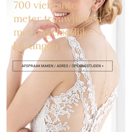
700 vierkante
meter trouwjurken
met ongelooflijke
kortingen
AFSPRAAK MAKEN / ADRES / OPENINGSTIJDEN >
Bruidsmodezaken Bergen