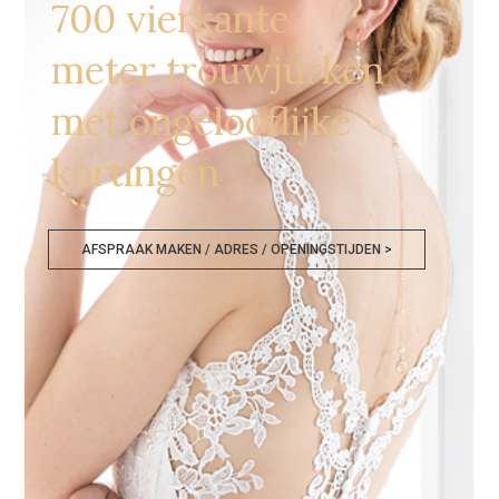
700 vierkante
meter trouwjurken
met ongelooflijke
kortingen
AFSPRAAK MAKEN / ADRES / OPENINGSTIJDEN >
Bruidsmodezaken Arnhem