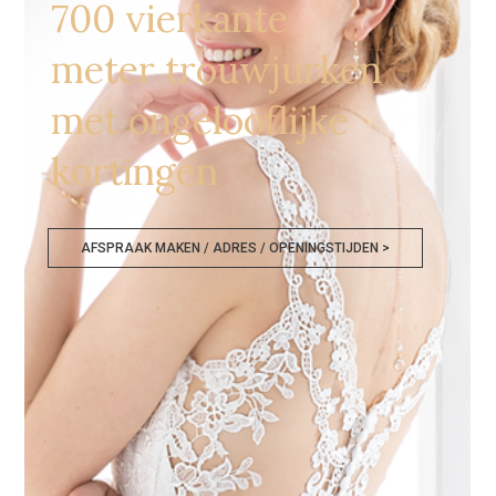
700 vierkante
meter trouwjurken
met ongelooflijke
kortingen
AFSPRAAK MAKEN / ADRES / OPENINGSTIJDEN >
Bruidsmodewinkels Zeeland