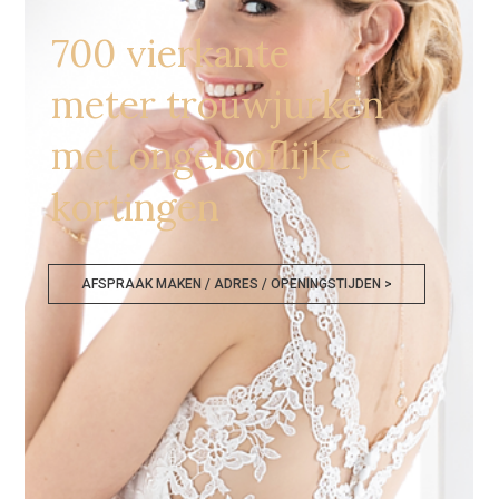
700 vierkante
meter trouwjurken
met ongelooflijke
kortingen
AFSPRAAK MAKEN / ADRES / OPENINGSTIJDEN >
Bruidsmodewinkels Noord Brabant