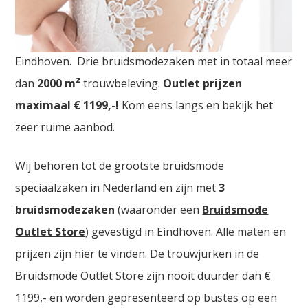
Bruidsmodewinkels Noord Brabant. De
grootste
Trouwjurken Outlet Store
van Nederland vindt u in
Eindhoven. Drie bruidsmodezaken met in totaal meer
dan
2000
m²
trouwbeleving.
Outlet prijzen
maximaal € 1199,-!
Kom eens langs en bekijk het
zeer ruime aanbod.
Wij behoren tot de grootste bruidsmode
speciaalzaken in Nederland en zijn met
3
bruidsmodezaken
(waaronder een
Bruidsmode
Outlet Store
) gevestigd in Eindhoven. Alle maten en
prijzen zijn hier te vinden. De trouwjurken in de
Bruidsmode Outlet Store zijn nooit duurder dan €
1199,- en worden gepresenteerd op bustes op een