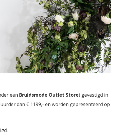
Drie bruidsmodezaken met in totaal meer dan
2000
nder een
Bruidsmode Outlet Store
) gevestigd in
t duurder dan € 1199,- en worden gepresenteerd op
igd.