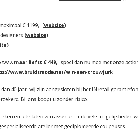
 maximaal € 1199,-
(website)
 designers
(website)
ite)
t.w.v.
maar liefst € 449,-
speel dan nu mee met onze actie “
ps://www.bruidsmode.net/win-een-trouwjurk
n 40 jaar, wij zijn aangesloten bij het INretail garantiefo
zekerd. Bij ons koopt u zonder risico.
oeken en u te laten verrassen door de vele mogelijkheden 
 gespecialiseerde atelier met gediplomeerde coupeuses.