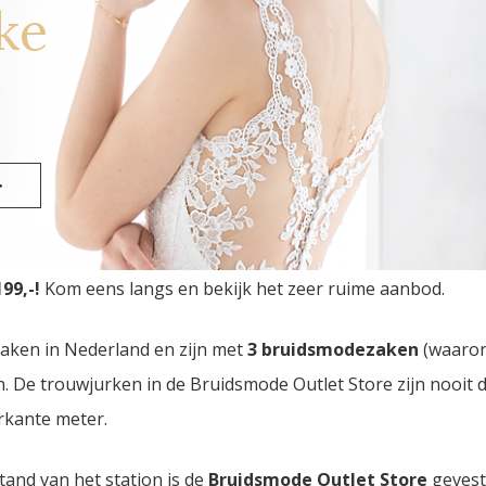
ke
el
>
urken Outlet Store
van Nederland vindt u in Eindhoven. 
99,-!
Kom eens langs en bekijk het zeer ruime aanbod.
zaken in Nederland en zijn met
3 bruidsmodezaken
(waaro
den. De trouwjurken in de Bruidsmode Outlet Store zijn nooi
rkante meter.
tand van het station is de
Bruidsmode Outlet Store
gevest