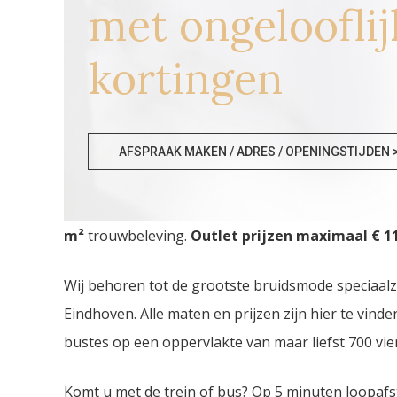
met ongelooflij
kortingen
Bruidsmodewinkels Lomm
AFSPRAAK MAKEN / ADRES / OPENINGSTIJDEN 
Bruidsmodewinkels Lommel. De
grootste Trouwj
m²
trouwbeleving.
Outlet prijzen maximaal € 11
Wij behoren tot de grootste bruidsmode speciaal
Eindhoven. Alle maten en prijzen zijn hier te vin
bustes op een oppervlakte van maar liefst 700 vie
Komt u met de trein of bus? Op 5 minuten loopafs