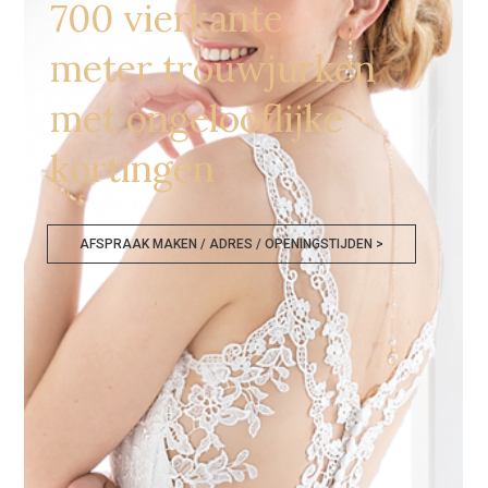
700 vierkante
meter trouwjurken
met ongelooflijke
kortingen
AFSPRAAK MAKEN / ADRES / OPENINGSTIJDEN >
Bruidsmodewinkels Gent