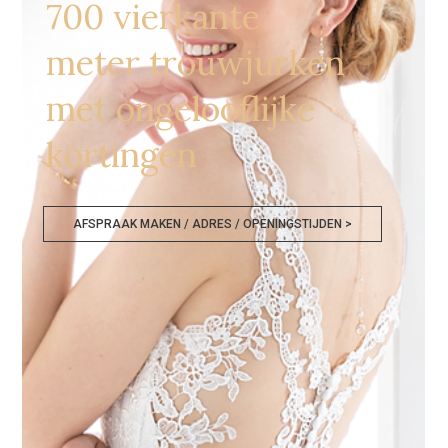
700 vierkante
meter trouwjurken
met ongelooflijke
kortingen
AFSPRAAK MAKEN / ADRES / OPENINGSTIJDEN >
Bruidsmodewinkels Genk