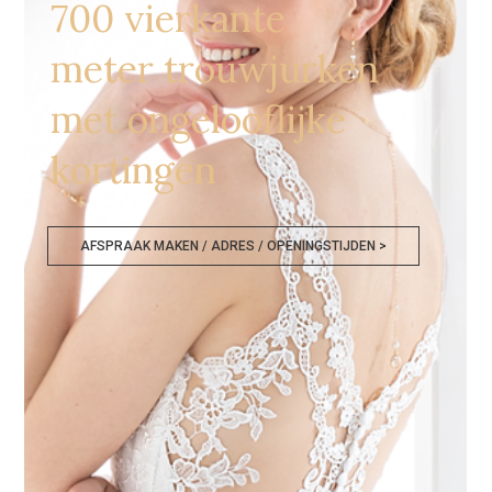
700 vierkante
meter trouwjurken
met ongelooflijke
kortingen
AFSPRAAK MAKEN / ADRES / OPENINGSTIJDEN >
Bruidsmodewinkels Dordrecht