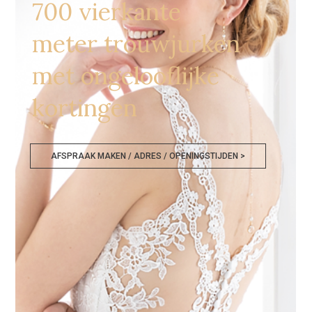
700 vierkante
meter trouwjurken
met ongelooflijke
kortingen
AFSPRAAK MAKEN / ADRES / OPENINGSTIJDEN >
Bruidsmode Outlet Waregem