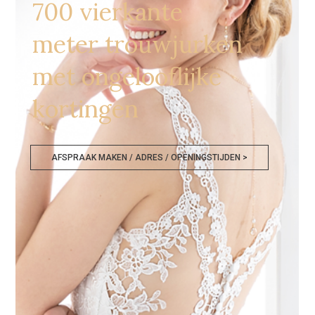
700 vierkante
meter trouwjurken
met ongelooflijke
kortingen
AFSPRAAK MAKEN / ADRES / OPENINGSTIJDEN >