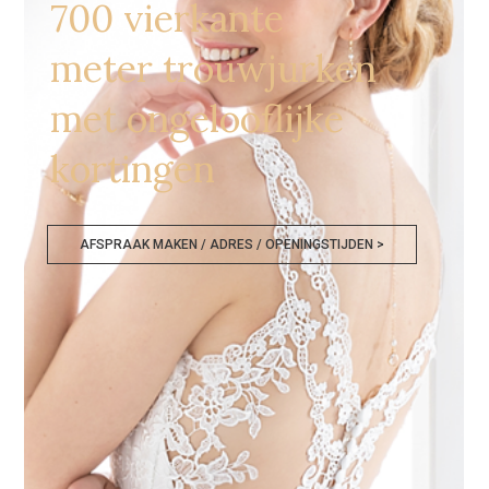
700 vierkante
meter trouwjurken
met ongelooflijke
kortingen
AFSPRAAK MAKEN / ADRES / OPENINGSTIJDEN >