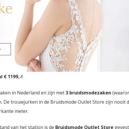
ke
roen
>
idsmode Outlet Store
van Nederland vindt u in Eindhoven.
 € 1199,-!
zaken in Nederland en zijn met
3 bruidsmodezaken
(waaro
den. De trouwjurken in de Bruidsmode Outlet Store zijn nooi
rkante meter.
tand van het station is de
Bruidsmode Outlet Store
gevest