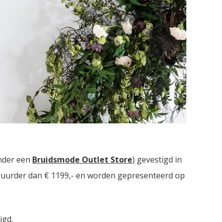
 Drie bruidsmodezaken met in totaal meer dan
nder een
Bruidsmode Outlet Store
) gevestigd in
t duurder dan € 1199,- en worden gepresenteerd op
igd.