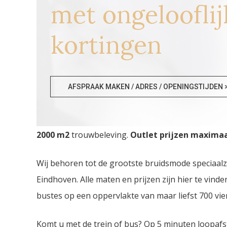
met ongelooflij
kortingen
Bruidsmode Outlet Moesk
AFSPRAAK MAKEN / ADRES / OPENINGSTIJDEN 
Bruidsmode Outlet Moeskroen. De
grootste Bru
2000
m2
trouwbeleving.
Outlet prijzen maximaal
Wij behoren tot de grootste bruidsmode speciaal
Eindhoven. Alle maten en prijzen zijn hier te vin
bustes op een oppervlakte van maar liefst 700 vie
Komt u met de trein of bus? Op 5 minuten loopafs