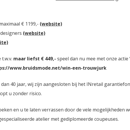
 maximaal € 1199,-
(website)
 designers
(website)
ite)
t.w.v.
maar liefst € 449,-
speel dan nu mee met onze actie “
ps://www.bruidsmode.net/win-een-trouwjurk
 40 jaar, wij zijn aangesloten bij het INretail garantiefon
opt u zonder risico.
oeken en u te laten verrassen door de vele mogelijkheden 
 gespecialiseerde atelier met gediplomeerde coupeuses.