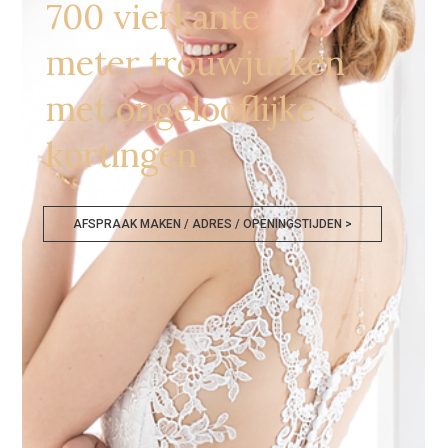
700 vierkante
meter trouwjurken
met ongelooflijke
kortingen
AFSPRAAK MAKEN / ADRES / OPENINGSTIJDEN >
Bruidsmode Outlet Mechelen