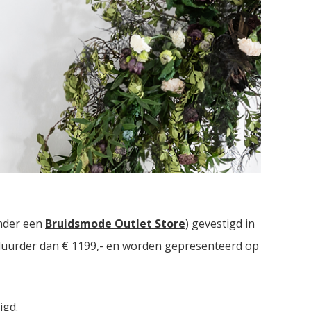
rie bruidsmodezaken met in totaal meer dan
2000
nder een
Bruidsmode Outlet Store
) gevestigd in
t duurder dan € 1199,- en worden gepresenteerd op
igd.