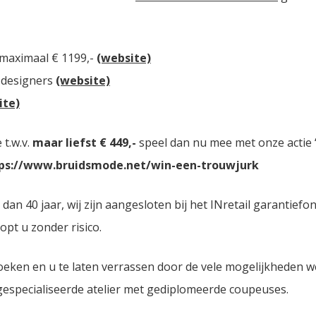
 maximaal € 1199,-
(website)
 designers
(website)
ite)
t.w.v.
maar liefst € 449,-
speel dan nu mee met onze actie “
ps://www.bruidsmode.net/win-een-trouwjurk
 40 jaar, wij zijn aangesloten bij het INretail garantiefon
opt u zonder risico.
oeken en u te laten verrassen door de vele mogelijkheden 
 gespecialiseerde atelier met gediplomeerde coupeuses.