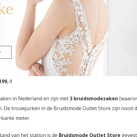
ke
and
>
smode Outlet Store
van Nederland vindt u in Eindhoven. D
99,-!
zaken in Nederland en zijn met
3 bruidsmodezaken
(waaro
den. De trouwjurken in de Bruidsmode Outlet Store zijn nooi
rkante meter.
tand van het station is de
Bruidsmode Outlet Store
gevest