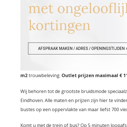
met ongelooflij
kortingen
Bruidsmode Outlet Flevol
AFSPRAAK MAKEN / ADRES / OPENINGSTIJDEN 
Bruidsmode Outlet Flevoland. De
grootste Bruid
m2
trouwbeleving.
Outlet prijzen maximaal € 11
Wij behoren tot de grootste bruidsmode speciaal
Eindhoven. Alle maten en prijzen zijn hier te vin
bustes op een oppervlakte van maar liefst 700 vie
Komt u met de trein of bus? Op 5 minuten loopafs