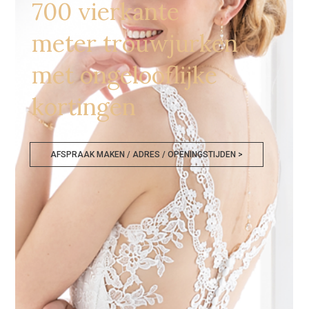
700 vierkante
meter trouwjurken
met ongelooflijke
kortingen
AFSPRAAK MAKEN / ADRES / OPENINGSTIJDEN >
Bruidsmode Outlet Aalst