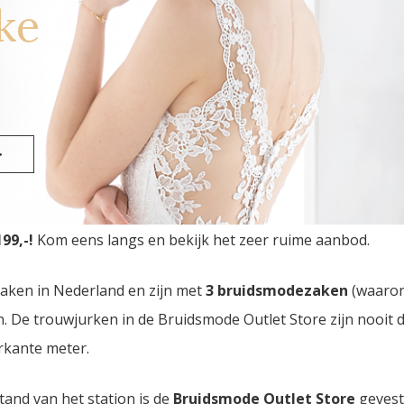
ke
>
utlet Store
van Nederland vindt u in Eindhoven. Drie bru
99,-!
Kom eens langs en bekijk het zeer ruime aanbod.
zaken in Nederland en zijn met
3 bruidsmodezaken
(waaro
den. De trouwjurken in de Bruidsmode Outlet Store zijn nooi
rkante meter.
tand van het station is de
Bruidsmode Outlet Store
gevest