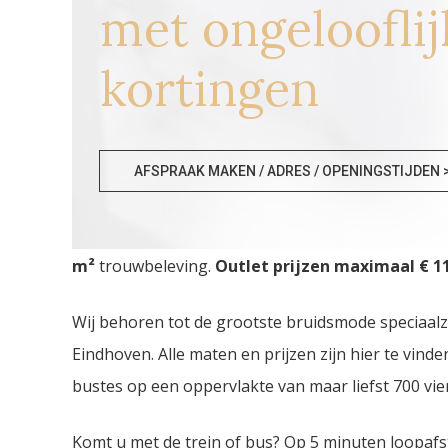
met ongelooflij
kortingen
Bruidsmode Doornik
AFSPRAAK MAKEN / ADRES / OPENINGSTIJDEN 
Bruidsmode Doornik. De
grootste Bruidsmode O
m²
trouwbeleving.
Outlet prijzen maximaal € 11
Wij behoren tot de grootste bruidsmode speciaal
Eindhoven. Alle maten en prijzen zijn hier te vin
bustes op een oppervlakte van maar liefst 700 vie
Komt u met de trein of bus? Op 5 minuten loopafs