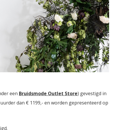
idsmodezaken met in totaal meer dan
2000
nder een
Bruidsmode Outlet Store
) gevestigd in
t duurder dan € 1199,- en worden gepresenteerd op
igd.