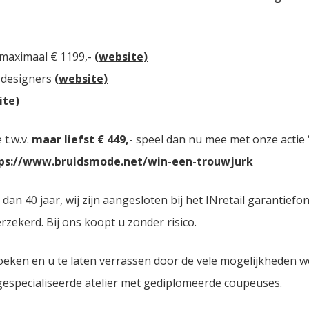
 maximaal € 1199,-
(website)
 designers
(website)
ite)
t.w.v.
maar liefst € 449,-
speel dan nu mee met onze actie “
ps://www.bruidsmode.net/win-een-trouwjurk
n 40 jaar, wij zijn aangesloten bij het INretail garantiefo
zekerd. Bij ons koopt u zonder risico.
oeken en u te laten verrassen door de vele mogelijkheden 
 gespecialiseerde atelier met gediplomeerde coupeuses.