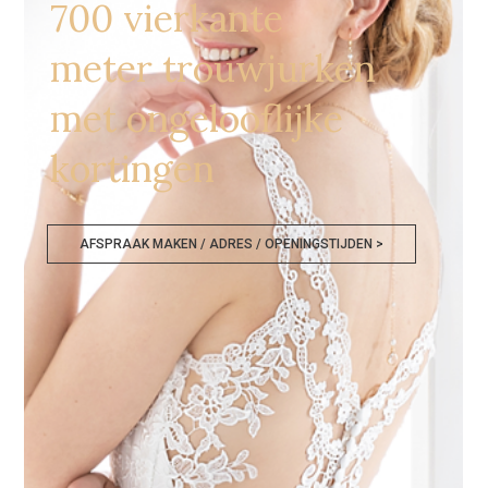
700 vierkante
meter trouwjurken
met ongelooflijke
kortingen
AFSPRAAK MAKEN / ADRES / OPENINGSTIJDEN >
Bruidsmode Almere