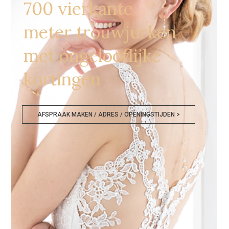
700 vierkante
meter trouwjurken
met ongelooflijke
kortingen
AFSPRAAK MAKEN / ADRES / OPENINGSTIJDEN >
Bruidskledij Vilvoorde