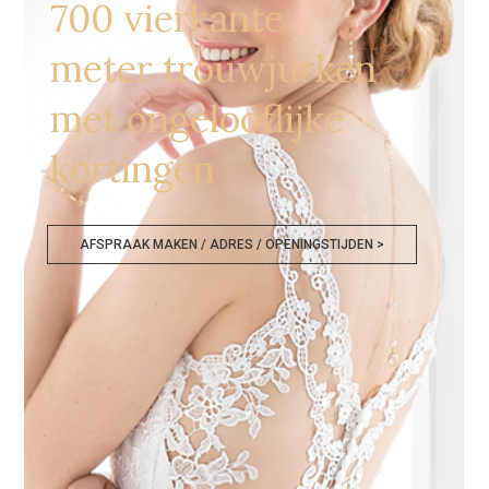
700 vierkante
meter trouwjurken
met ongelooflijke
kortingen
AFSPRAAK MAKEN / ADRES / OPENINGSTIJDEN >
Bruidskledij Outlet