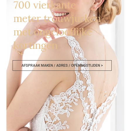
700 vierkante
meter trouwjurken
met ongelooflijke
kortingen
AFSPRAAK MAKEN / ADRES / OPENINGSTIJDEN >
Bruidskledij Outlet Luxemburg