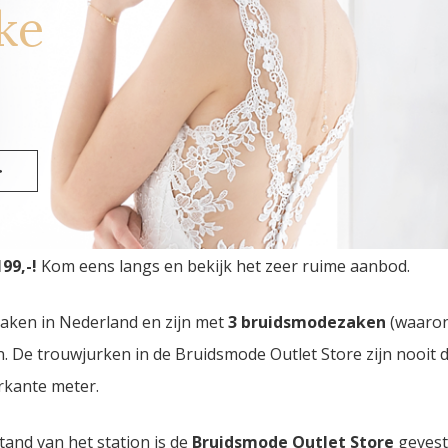
ke
>
 Outlet Store
van Nederland vindt u in Eindhoven. Drie b
99,-!
Kom eens langs en bekijk het zeer ruime aanbod.
zaken in Nederland en zijn met
3 bruidsmodezaken
(waaro
den. De trouwjurken in de Bruidsmode Outlet Store zijn nooi
rkante meter.
tand van het station is de
Bruidsmode Outlet Store
gevest