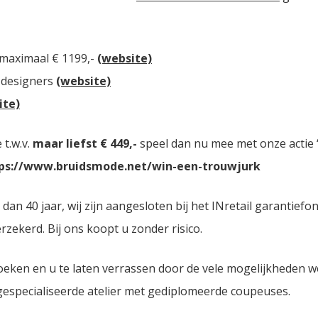
 maximaal € 1199,-
(website)
 designers
(website)
ite)
t.w.v.
maar liefst € 449,-
speel dan nu mee met onze actie “
ps://www.bruidsmode.net/win-een-trouwjurk
n 40 jaar, wij zijn aangesloten bij het INretail garantiefo
zekerd. Bij ons koopt u zonder risico.
oeken en u te laten verrassen door de vele mogelijkheden 
 gespecialiseerde atelier met gediplomeerde coupeuses.