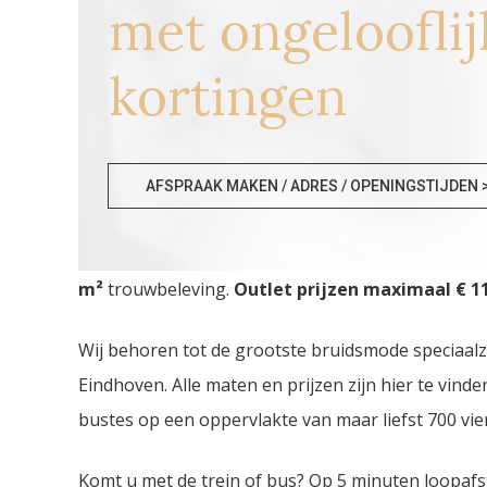
met ongelooflij
kortingen
Bruidskledij Outlet Lier
AFSPRAAK MAKEN / ADRES / OPENINGSTIJDEN 
Bruidskledij Outlet Lier. De
grootste Bruidskledij
m²
trouwbeleving.
Outlet prijzen maximaal € 11
Wij behoren tot de grootste bruidsmode speciaal
Eindhoven. Alle maten en prijzen zijn hier te vin
bustes op een oppervlakte van maar liefst 700 vie
Komt u met de trein of bus? Op 5 minuten loopafs