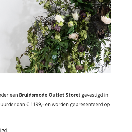
ruidsmodezaken met in totaal meer dan
2000
nder een
Bruidsmode Outlet Store
) gevestigd in
t duurder dan € 1199,- en worden gepresenteerd op
igd.