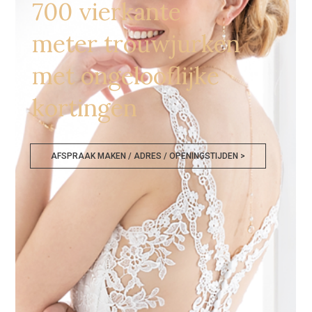
700 vierkante
meter trouwjurken
met ongelooflijke
kortingen
AFSPRAAK MAKEN / ADRES / OPENINGSTIJDEN >
Bruidskledij Outlet Leuven