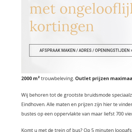
met ongelooflij
kortingen
Bruidskledij Outlet Antw
AFSPRAAK MAKEN / ADRES / OPENINGSTIJDEN 
Bruidskledij Outlet Antwerpen. De
grootste Bruid
2000
m²
trouwbeleving.
Outlet prijzen maximaal
Wij behoren tot de grootste bruidsmode speciaal
Eindhoven. Alle maten en prijzen zijn hier te vin
bustes op een oppervlakte van maar liefst 700 vie
Komt u met de trein of bus? Op 5 minuten loopafs