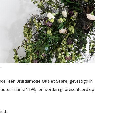
Drie bruidsmodezaken met in totaal meer dan
.
nder een
Bruidsmode Outlet Store
) gevestigd in
t duurder dan € 1199,- en worden gepresenteerd op
igd.