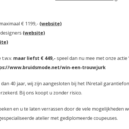
 maximaal € 1199,-
(website)
 designers
(website)
ite)
t.w.v.
maar liefst € 449,-
speel dan nu mee met onze actie “
ps://www.bruidsmode.net/win-een-trouwjurk
n 40 jaar, wij zijn aangesloten bij het INretail garantiefo
zekerd. Bij ons koopt u zonder risico.
oeken en u te laten verrassen door de vele mogelijkheden 
 gespecialiseerde atelier met gediplomeerde coupeuses.