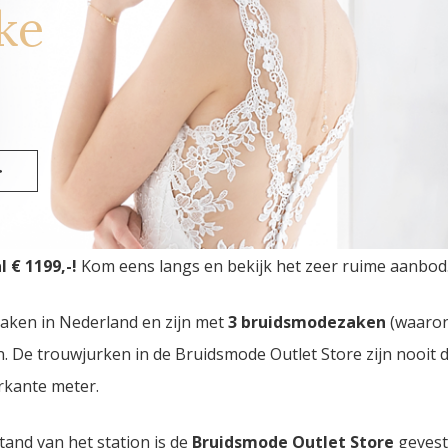
ke
erpen
>
skledij Outlet Store
van Nederland vindt u in Eindhoven. 
 € 1199,-!
Kom eens langs en bekijk het zeer ruime aanbod
zaken in Nederland en zijn met
3 bruidsmodezaken
(waaro
den. De trouwjurken in de Bruidsmode Outlet Store zijn nooi
rkante meter.
tand van het station is de
Bruidsmode Outlet Store
gevest