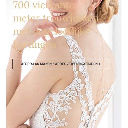
700 vierkante
meter trouwjurken
met ongelooflijke
kortingen
AFSPRAAK MAKEN / ADRES / OPENINGSTIJDEN >
Bruidsjurken Zwolle