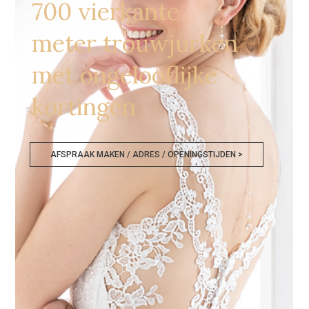
700 vierkante
meter trouwjurken
met ongelooflijke
kortingen
AFSPRAAK MAKEN / ADRES / OPENINGSTIJDEN >
Bruidsjurken Roeselare