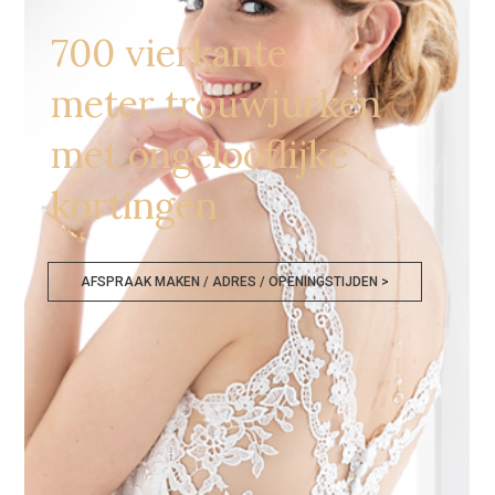
700 vierkante
meter trouwjurken
met ongelooflijke
kortingen
AFSPRAAK MAKEN / ADRES / OPENINGSTIJDEN >
Bruidsjurken Outlet Waals Brabant