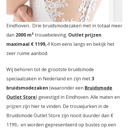
Bruidsjurken Outlet Waals Brabant. De
grootste
Bruidsjurken Outlet Store
van Nederland vindt u in
Eindhoven. Drie bruidsmodezaken met in totaal meer
dan
2000
m²
trouwbeleving.
Outlet prijzen
maximaal € 1199,-!
Kom eens langs en bekijk het
zeer ruime aanbod.
Wij behoren tot de grootste bruidsmode
speciaalzaken in Nederland en zijn met
3
bruidsmodezaken
(waaronder een
Bruidsmode
Outlet Store
) gevestigd in Eindhoven. Alle maten en
prijzen zijn hier te vinden. De trouwjurken in de
Bruidsmode Outlet Store zijn nooit duurder dan €
1199,- en worden gepresenteerd op bustes op een