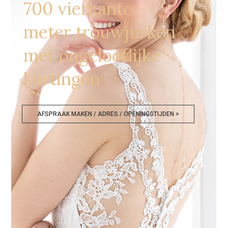
700 vierkante
meter trouwjurken
met ongelooflijke
kortingen
AFSPRAAK MAKEN / ADRES / OPENINGSTIJDEN >
Bruidsjurken Outlet Verviers