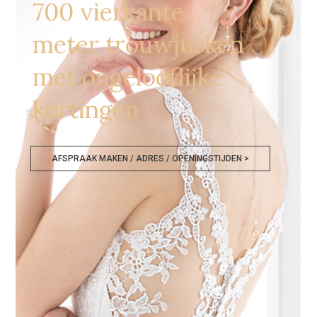
700 vierkante
meter trouwjurken
met ongelooflijke
kortingen
AFSPRAAK MAKEN / ADRES / OPENINGSTIJDEN >
Bruidsjurken Outlet Tienen