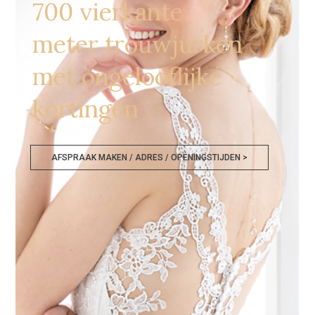
700 vierkante
meter trouwjurken
met ongelooflijke
kortingen
AFSPRAAK MAKEN / ADRES / OPENINGSTIJDEN >
Bruidsjurken Outlet Arnhem