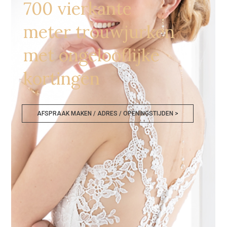
700 vierkante
meter trouwjurken
met ongelooflijke
kortingen
AFSPRAAK MAKEN / ADRES / OPENINGSTIJDEN >
Bruidsjurken Namen