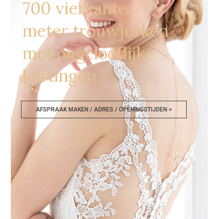
700 vierkante
meter trouwjurken
met ongelooflijke
kortingen
AFSPRAAK MAKEN / ADRES / OPENINGSTIJDEN >
Bruidsjurken Lier