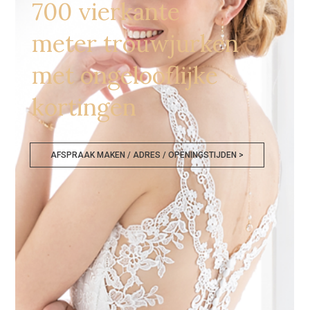
700 vierkante
meter trouwjurken
met ongelooflijke
kortingen
AFSPRAAK MAKEN / ADRES / OPENINGSTIJDEN >
Bruidsjurken Hoofddorp