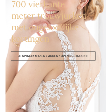
700 vierkante
meter trouwjurken
met ongelooflijke
kortingen
AFSPRAAK MAKEN / ADRES / OPENINGSTIJDEN >
Bruidsjurken Enschede